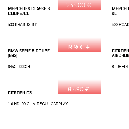
23 900 €
MERCEDES CLASSE S
MERCED
COUPE/CL
SL
500 BRABUS B11
500 ROA
19 900 €
BMW SERIE 6 COUPE
CITROEN
(E63)
AIRCRO
645CI 333CH
BLUEHDI
8 490 €
CITROEN C3
1.6 HDI 90 CLIM REGUL CARPLAY