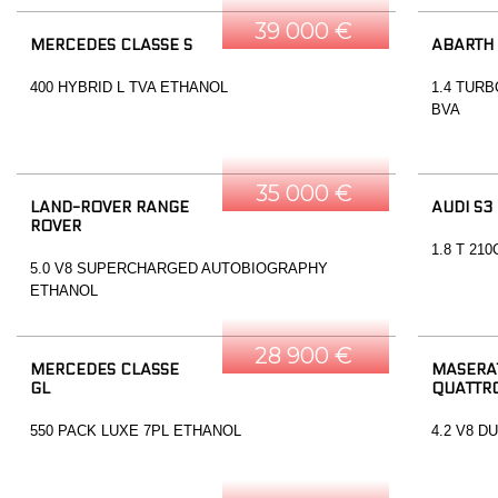
39 000 €
MERCEDES CLASSE S
ABARTH
400 HYBRID L TVA ETHANOL
1.4 TURB
BVA
35 000 €
LAND-ROVER RANGE
AUDI S3
ROVER
1.8 T 21
5.0 V8 SUPERCHARGED AUTOBIOGRAPHY
ETHANOL
28 900 €
MERCEDES CLASSE
MASERA
GL
QUATTR
550 PACK LUXE 7PL ETHANOL
4.2 V8 