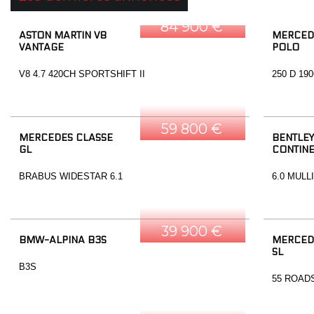
84 900 €
ASTON MARTIN V8
MERCED
VANTAGE
POLO
V8 4.7 420CH SPORTSHIFT II
250 D 19
59 800 €
MERCEDES CLASSE
BENTLEY
GL
CONTINE
BRABUS WIDESTAR 6.1
6.0 MULL
39 900 €
BMW-ALPINA B3S
MERCED
SL
B3S
55 ROAD