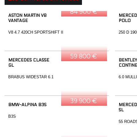
84 900 €
ASTON MARTIN V8
MERCED
VANTAGE
POLO
V8 4.7 420CH SPORTSHIFT II
250 D 19
59 800 €
MERCEDES CLASSE
BENTLEY
GL
CONTINE
BRABUS WIDESTAR 6.1
6.0 MULL
39 900 €
BMW-ALPINA B3S
MERCED
SL
B3S
55 ROAD