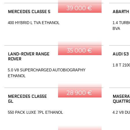
39 000 €
MERCEDES CLASSE S
ABARTH
400 HYBRID L TVA ETHANOL
1.4 TURB
BVA
35 000 €
LAND-ROVER RANGE
AUDI S3
ROVER
1.8 T 21
5.0 V8 SUPERCHARGED AUTOBIOGRAPHY
ETHANOL
28 900 €
MERCEDES CLASSE
MASERA
GL
QUATTR
550 PACK LUXE 7PL ETHANOL
4.2 V8 