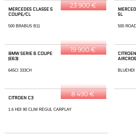
23 900 €
MERCEDES CLASSE S
MERCED
COUPE/CL
SL
500 BRABUS B11
500 ROA
19 900 €
BMW SERIE 6 COUPE
CITROEN
(E63)
AIRCRO
645CI 333CH
BLUEHDI
8 490 €
CITROEN C3
1.6 HDI 90 CLIM REGUL CARPLAY