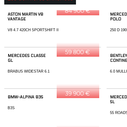
84 900 €
ASTON MARTIN V8
MERCED
VANTAGE
POLO
V8 4.7 420CH SPORTSHIFT II
250 D 19
59 800 €
MERCEDES CLASSE
BENTLEY
GL
CONTINE
BRABUS WIDESTAR 6.1
6.0 MULL
39 900 €
BMW-ALPINA B3S
MERCED
SL
B3S
55 ROAD