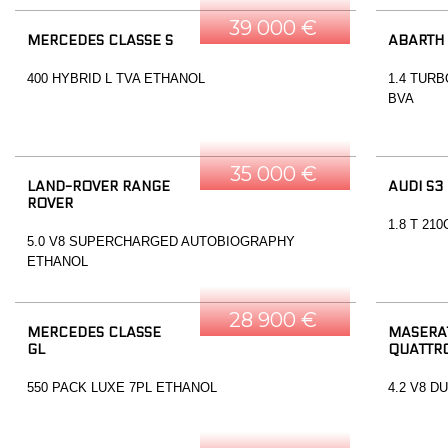
39 000 €
MERCEDES CLASSE S
ABARTH
400 HYBRID L TVA ETHANOL
1.4 TURB
BVA
35 000 €
LAND-ROVER RANGE
AUDI S3
ROVER
1.8 T 21
5.0 V8 SUPERCHARGED AUTOBIOGRAPHY
ETHANOL
28 900 €
MERCEDES CLASSE
MASERA
GL
QUATTR
550 PACK LUXE 7PL ETHANOL
4.2 V8 