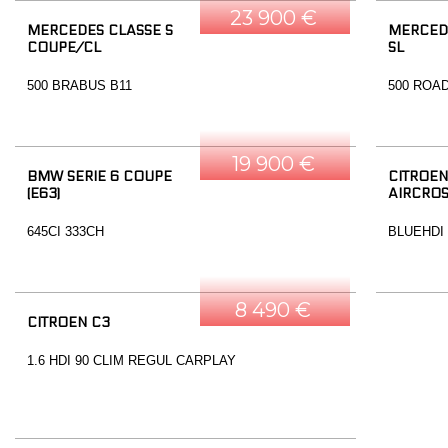
23 900 €
MERCEDES CLASSE S
MERCED
COUPE/CL
SL
500 BRABUS B11
500 ROA
19 900 €
BMW SERIE 6 COUPE
CITROEN
(E63)
AIRCRO
645CI 333CH
BLUEHDI
8 490 €
CITROEN C3
1.6 HDI 90 CLIM REGUL CARPLAY