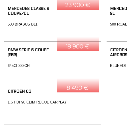
23 900 €
MERCEDES CLASSE S
MERCED
COUPE/CL
SL
500 BRABUS B11
500 ROA
19 900 €
BMW SERIE 6 COUPE
CITROEN
(E63)
AIRCRO
645CI 333CH
BLUEHDI
8 490 €
CITROEN C3
1.6 HDI 90 CLIM REGUL CARPLAY