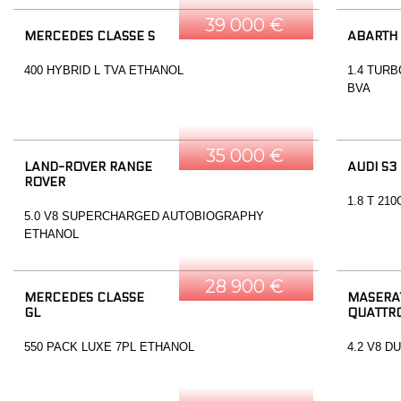
39 000 €
MERCEDES CLASSE S
ABARTH
400 HYBRID L TVA ETHANOL
1.4 TURB
BVA
35 000 €
LAND-ROVER RANGE
AUDI S3
ROVER
1.8 T 21
5.0 V8 SUPERCHARGED AUTOBIOGRAPHY
ETHANOL
28 900 €
MERCEDES CLASSE
MASERA
GL
QUATTR
550 PACK LUXE 7PL ETHANOL
4.2 V8 