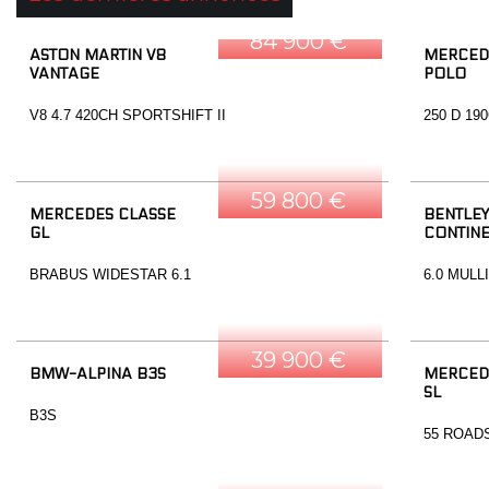
84 900 €
ASTON MARTIN V8
MERCED
VANTAGE
POLO
V8 4.7 420CH SPORTSHIFT II
250 D 19
59 800 €
MERCEDES CLASSE
BENTLEY
GL
CONTINE
BRABUS WIDESTAR 6.1
6.0 MULL
39 900 €
BMW-ALPINA B3S
MERCED
SL
B3S
55 ROAD