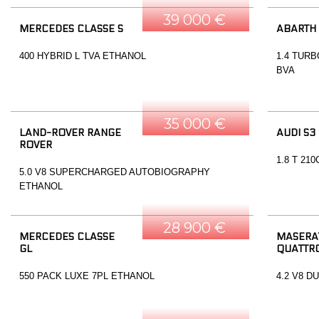
39 000 €
MERCEDES CLASSE S
ABARTH
400 HYBRID L TVA ETHANOL
1.4 TURB
BVA
35 000 €
LAND-ROVER RANGE
AUDI S3
ROVER
1.8 T 21
5.0 V8 SUPERCHARGED AUTOBIOGRAPHY
ETHANOL
28 900 €
MERCEDES CLASSE
MASERA
GL
QUATTR
550 PACK LUXE 7PL ETHANOL
4.2 V8 