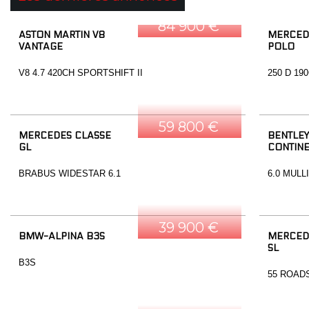
84 900 €
ASTON MARTIN V8
MERCED
VANTAGE
POLO
V8 4.7 420CH SPORTSHIFT II
250 D 19
59 800 €
MERCEDES CLASSE
BENTLEY
GL
CONTINE
BRABUS WIDESTAR 6.1
6.0 MULL
39 900 €
BMW-ALPINA B3S
MERCED
SL
B3S
55 ROAD