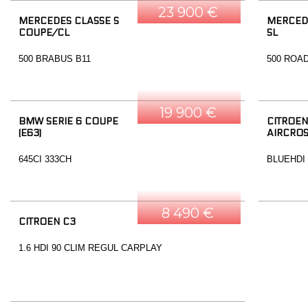
23 900 €
MERCEDES CLASSE S
MERCED
COUPE/CL
SL
500 BRABUS B11
500 ROA
19 900 €
BMW SERIE 6 COUPE
CITROEN
(E63)
AIRCRO
645CI 333CH
BLUEHDI
8 490 €
CITROEN C3
1.6 HDI 90 CLIM REGUL CARPLAY