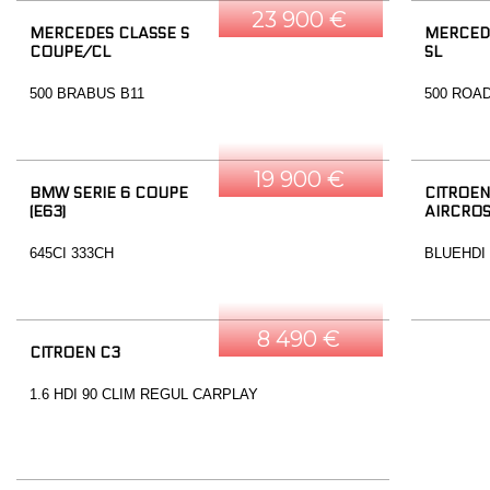
23 900 €
MERCEDES CLASSE S
MERCED
COUPE/CL
SL
500 BRABUS B11
500 ROA
19 900 €
BMW SERIE 6 COUPE
CITROEN
(E63)
AIRCRO
645CI 333CH
BLUEHDI
8 490 €
CITROEN C3
1.6 HDI 90 CLIM REGUL CARPLAY