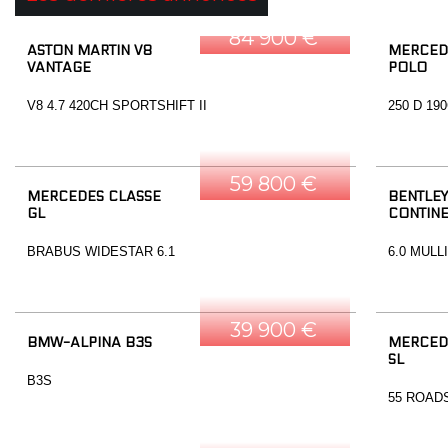
84 900 €
ASTON MARTIN V8
MERCED
VANTAGE
POLO
V8 4.7 420CH SPORTSHIFT II
250 D 19
59 800 €
MERCEDES CLASSE
BENTLEY
GL
CONTINE
BRABUS WIDESTAR 6.1
6.0 MULL
39 900 €
BMW-ALPINA B3S
MERCED
SL
B3S
55 ROAD