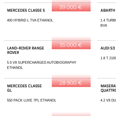
39 000 €
MERCEDES CLASSE S
ABARTH
400 HYBRID L TVA ETHANOL
1.4 TURB
BVA
35 000 €
LAND-ROVER RANGE
AUDI S3
ROVER
1.8 T 21
5.0 V8 SUPERCHARGED AUTOBIOGRAPHY
ETHANOL
28 900 €
MERCEDES CLASSE
MASERA
GL
QUATTR
550 PACK LUXE 7PL ETHANOL
4.2 V8 