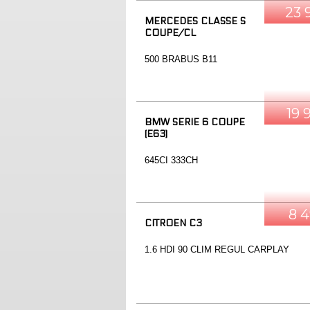
23 
MERCEDES CLASSE S
COUPE/CL
500 BRABUS B11
19 
BMW SERIE 6 COUPE
(E63)
645CI 333CH
8 
CITROEN C3
1.6 HDI 90 CLIM REGUL CARPLAY