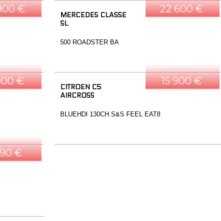
900 €
22 600 €
MERCEDES CLASSE
SL
500 ROADSTER BA
900 €
15 900 €
CITROEN C5
AIRCROSS
BLUEHDI 130CH S&S FEEL EAT8
490 €