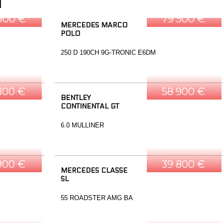
900 €
79 500 €
MERCEDES MARCO
POLO
250 D 190CH 9G-TRONIC E6DM
800 €
58 900 €
BENTLEY
CONTINENTAL GT
6.0 MULLINER
900 €
39 800 €
MERCEDES CLASSE
SL
55 ROADSTER AMG BA