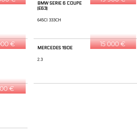
BMW SERIE 6 COUPE
(E63)
645CI 333CH
000 €
15 000 €
MERCEDES 190E
2.3
500 €