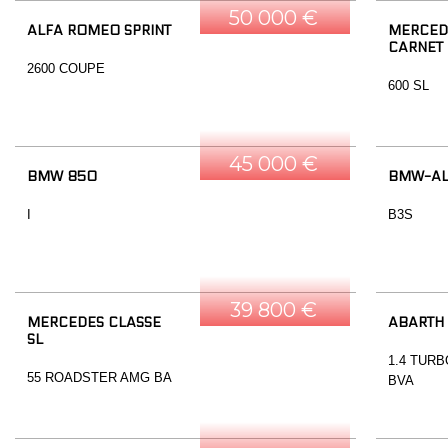
50 000 €
ALFA ROMEO SPRINT
MERCEDE
CARNET
2600 COUPE
600 SL
45 000 €
BMW 850
BMW-AL
I
B3S
39 800 €
MERCEDES CLASSE
ABARTH
SL
1.4 TURB
55 ROADSTER AMG BA
BVA