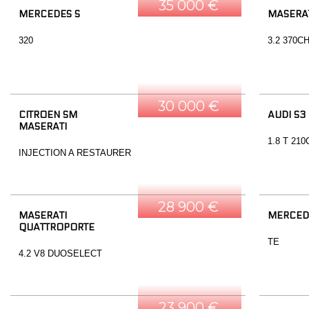
35 000 €
MERCEDES S
MASERAT
320
3.2 370C
30 000 €
CITROEN SM
AUDI S3
MASERATI
1.8 T 21
INJECTION A RESTAURER
28 900 €
MASERATI
MERCED
QUATTROPORTE
TE
4.2 V8 DUOSELECT
23 900 €