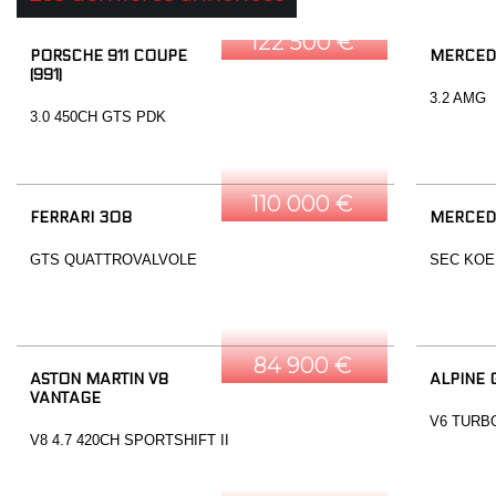
122 500 €
PORSCHE 911 COUPE
MERCED
(991)
3.2 AMG
3.0 450CH GTS PDK
110 000 €
FERRARI 308
MERCED
GTS QUATTROVALVOLE
SEC KOE
84 900 €
ASTON MARTIN V8
ALPINE 
VANTAGE
V6 TURB
V8 4.7 420CH SPORTSHIFT II