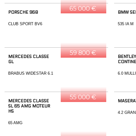
65 000 €
PORSCHE 968
BMW SER
CLUB SPORT BV6
535 IA M
59 800 €
MERCEDES CLASSE
BENTLEY
GL
CONTINE
BRABUS WIDESTAR 6.1
6.0 MULL
55 000 €
MERCEDES CLASSE
MASERA
SL 65 AMG MOTEUR
HS
4.2 GRA
65 AMG