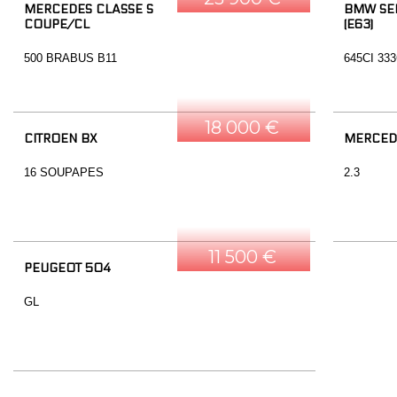
MERCEDES CLASSE S
BMW SER
COUPE/CL
(E63)
500 BRABUS B11
645CI 33
18 000 €
CITROEN BX
MERCED
16 SOUPAPES
2.3
11 500 €
PEUGEOT 504
GL