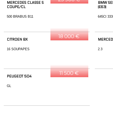
MERCEDES CLASSE S
BMW SER
COUPE/CL
(E63)
500 BRABUS B11
645CI 33
18 000 €
CITROEN BX
MERCED
16 SOUPAPES
2.3
11 500 €
PEUGEOT 504
GL