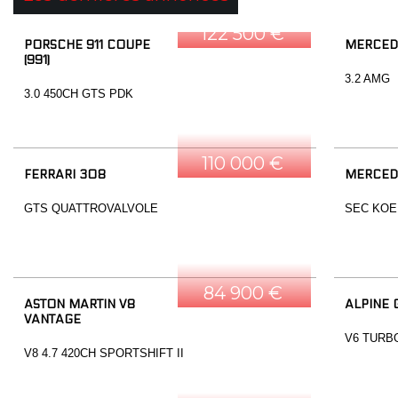
122 500 €
PORSCHE 911 COUPE
MERCED
(991)
3.2 AMG
3.0 450CH GTS PDK
110 000 €
FERRARI 308
MERCED
GTS QUATTROVALVOLE
SEC KOE
84 900 €
ASTON MARTIN V8
ALPINE 
VANTAGE
V6 TURB
V8 4.7 420CH SPORTSHIFT II