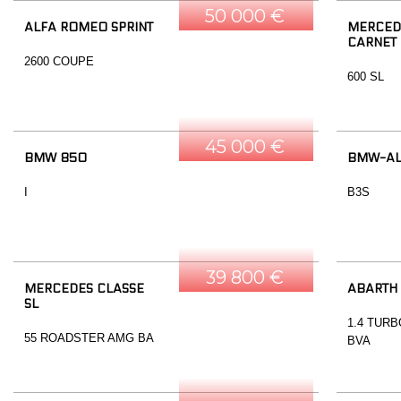
50 000 €
ALFA ROMEO SPRINT
MERCEDE
CARNET
2600 COUPE
600 SL
45 000 €
BMW 850
BMW-AL
I
B3S
39 800 €
MERCEDES CLASSE
ABARTH
SL
1.4 TURB
55 ROADSTER AMG BA
BVA