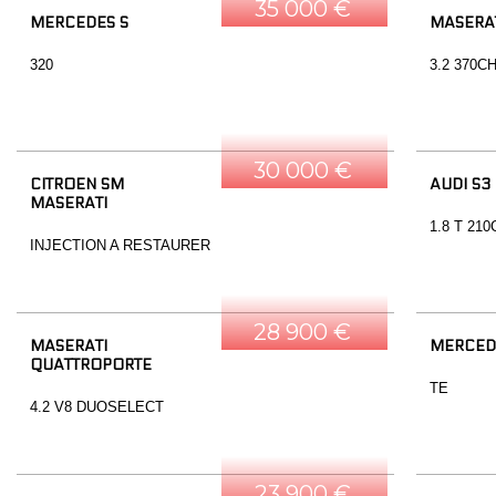
35 000 €
MERCEDES S
MASERAT
320
3.2 370C
30 000 €
CITROEN SM
AUDI S3
MASERATI
1.8 T 21
INJECTION A RESTAURER
28 900 €
MASERATI
MERCED
QUATTROPORTE
TE
4.2 V8 DUOSELECT
23 900 €