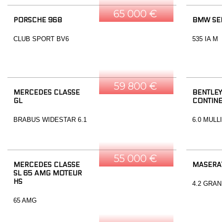
65 000 €
PORSCHE 968
BMW SER
CLUB SPORT BV6
535 IA M
59 800 €
MERCEDES CLASSE
BENTLEY
GL
CONTINE
BRABUS WIDESTAR 6.1
6.0 MULL
55 000 €
MERCEDES CLASSE
MASERA
SL 65 AMG MOTEUR
HS
4.2 GRA
65 AMG