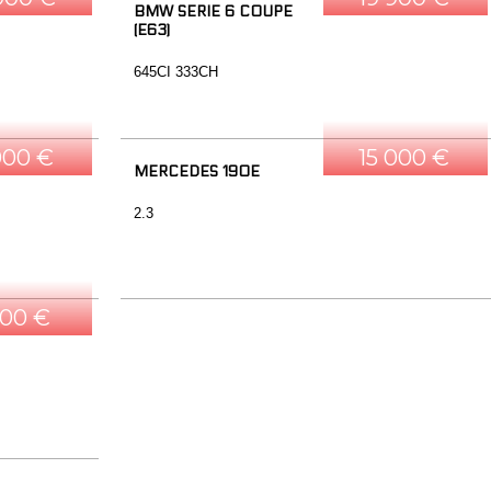
BMW SERIE 6 COUPE
(E63)
645CI 333CH
000 €
15 000 €
MERCEDES 190E
2.3
500 €