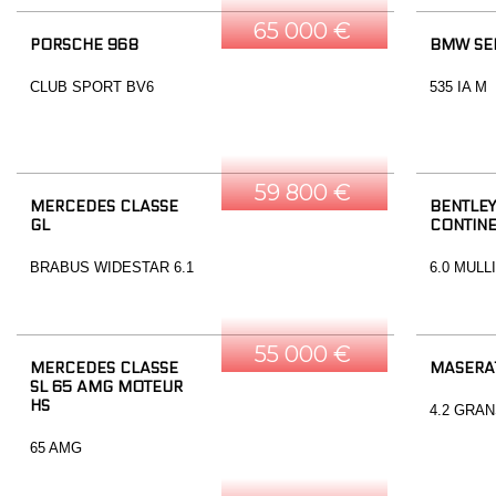
65 000 €
PORSCHE 968
BMW SER
CLUB SPORT BV6
535 IA M
59 800 €
MERCEDES CLASSE
BENTLEY
GL
CONTINE
BRABUS WIDESTAR 6.1
6.0 MULL
55 000 €
MERCEDES CLASSE
MASERA
SL 65 AMG MOTEUR
HS
4.2 GRA
65 AMG