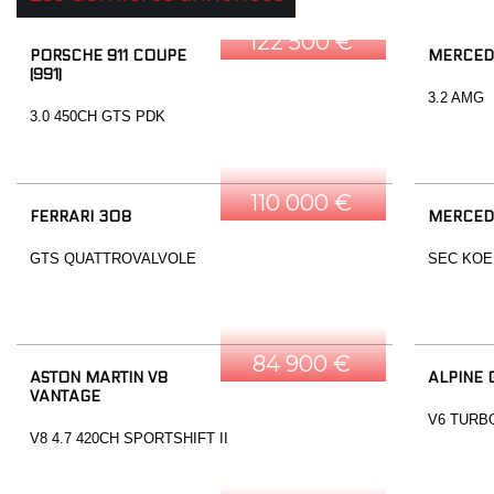
122 500 €
PORSCHE 911 COUPE
MERCED
(991)
3.2 AMG
3.0 450CH GTS PDK
110 000 €
FERRARI 308
MERCED
GTS QUATTROVALVOLE
SEC KOE
84 900 €
ASTON MARTIN V8
ALPINE 
VANTAGE
V6 TURB
V8 4.7 420CH SPORTSHIFT II