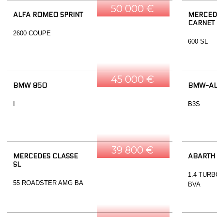
50 000 €
ALFA ROMEO SPRINT
MERCEDE
CARNET
2600 COUPE
600 SL
45 000 €
BMW 850
BMW-AL
I
B3S
39 800 €
MERCEDES CLASSE
ABARTH
SL
1.4 TURB
55 ROADSTER AMG BA
BVA