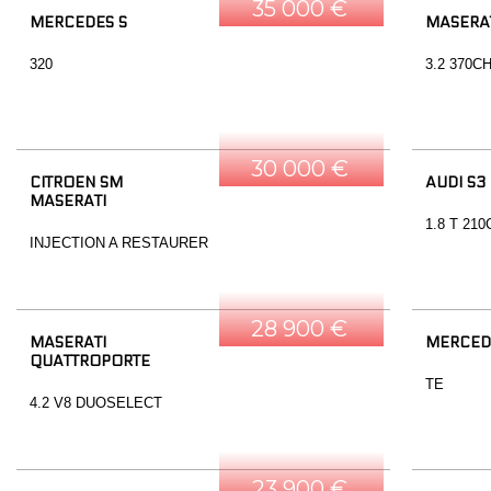
35 000 €
MERCEDES S
MASERAT
320
3.2 370C
30 000 €
CITROEN SM
AUDI S3
MASERATI
1.8 T 21
INJECTION A RESTAURER
28 900 €
MASERATI
MERCED
QUATTROPORTE
TE
4.2 V8 DUOSELECT
23 900 €