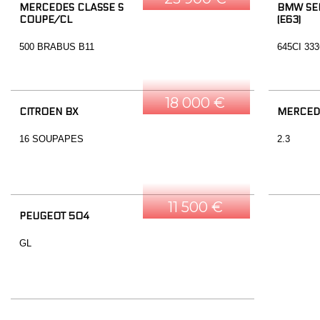
MERCEDES CLASSE S
BMW SER
COUPE/CL
(E63)
500 BRABUS B11
645CI 33
18 000 €
CITROEN BX
MERCED
16 SOUPAPES
2.3
11 500 €
PEUGEOT 504
GL