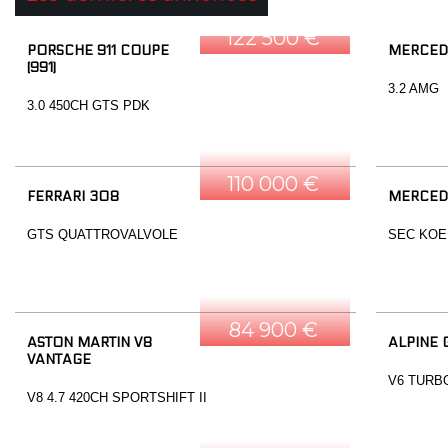
122 500 €
PORSCHE 911 COUPE
MERCED
(991)
3.2 AMG
3.0 450CH GTS PDK
110 000 €
FERRARI 308
MERCED
GTS QUATTROVALVOLE
SEC KOE
84 900 €
ASTON MARTIN V8
ALPINE 
VANTAGE
V6 TURB
V8 4.7 420CH SPORTSHIFT II