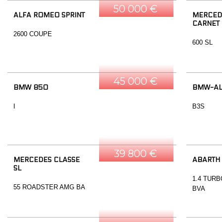
50 000 €
ALFA ROMEO SPRINT
MERCEDE
CARNET
2600 COUPE
600 SL
45 000 €
BMW 850
BMW-AL
I
B3S
39 800 €
MERCEDES CLASSE
ABARTH
SL
1.4 TURB
55 ROADSTER AMG BA
BVA