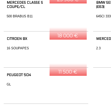
MERCEDES CLASSE S
BMW SER
COUPE/CL
(E63)
500 BRABUS B11
645CI 33
18 000 €
CITROEN BX
MERCED
16 SOUPAPES
2.3
11 500 €
PEUGEOT 504
GL