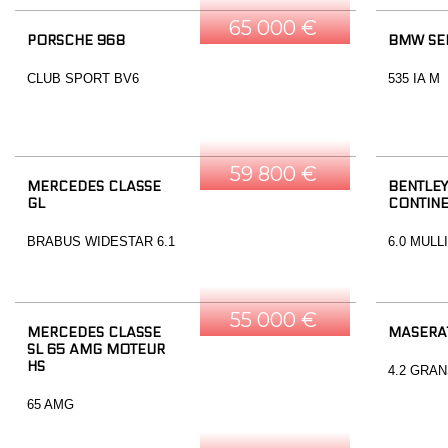
65 000 €
PORSCHE 968
BMW SER
CLUB SPORT BV6
535 IA M
59 800 €
MERCEDES CLASSE
BENTLEY
GL
CONTINE
BRABUS WIDESTAR 6.1
6.0 MULL
55 000 €
MERCEDES CLASSE
MASERA
SL 65 AMG MOTEUR
HS
4.2 GRA
65 AMG