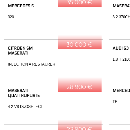
35 000 €
MERCEDES S
MASERAT
320
3.2 370C
30 000 €
CITROEN SM
AUDI S3
MASERATI
1.8 T 21
INJECTION A RESTAURER
28 900 €
MASERATI
MERCED
QUATTROPORTE
TE
4.2 V8 DUOSELECT
23 900 €