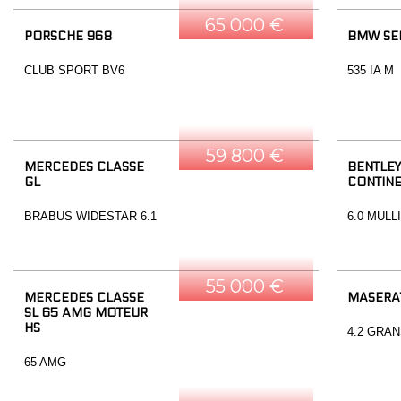
65 000 €
PORSCHE 968
BMW SER
CLUB SPORT BV6
535 IA M
59 800 €
MERCEDES CLASSE
BENTLEY
GL
CONTINE
BRABUS WIDESTAR 6.1
6.0 MULL
55 000 €
MERCEDES CLASSE
MASERA
SL 65 AMG MOTEUR
HS
4.2 GRA
65 AMG