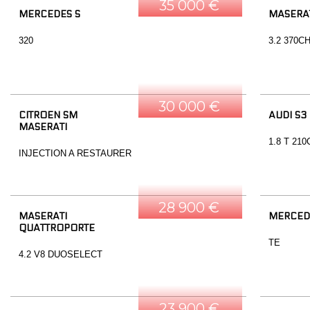
35 000 €
MERCEDES S
MASERAT
320
3.2 370C
30 000 €
CITROEN SM
AUDI S3
MASERATI
1.8 T 21
INJECTION A RESTAURER
28 900 €
MASERATI
MERCED
QUATTROPORTE
TE
4.2 V8 DUOSELECT
23 900 €