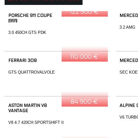
122 500 €
PORSCHE 911 COUPE
MERCED
(991)
3.2 AMG
3.0 450CH GTS PDK
110 000 €
FERRARI 308
MERCED
GTS QUATTROVALVOLE
SEC KOE
84 900 €
ASTON MARTIN V8
ALPINE 
VANTAGE
V6 TURB
V8 4.7 420CH SPORTSHIFT II