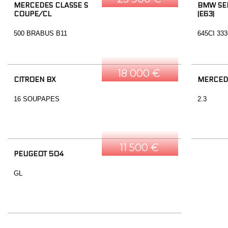
MERCEDES CLASSE S
BMW SER
COUPE/CL
(E63)
500 BRABUS B11
645CI 33
18 000 €
CITROEN BX
MERCED
16 SOUPAPES
2.3
11 500 €
PEUGEOT 504
GL