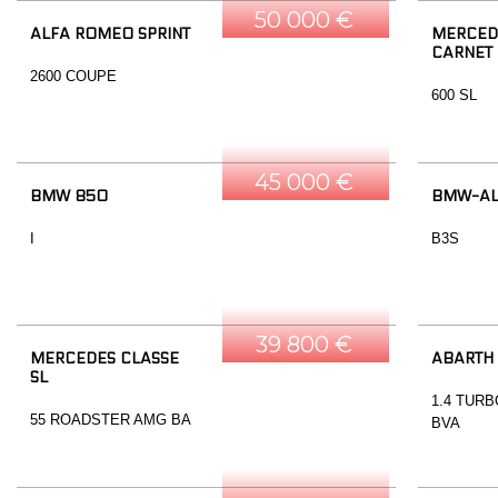
50 000 €
ALFA ROMEO SPRINT
MERCEDE
CARNET
2600 COUPE
600 SL
45 000 €
BMW 850
BMW-AL
I
B3S
39 800 €
MERCEDES CLASSE
ABARTH
SL
1.4 TURB
55 ROADSTER AMG BA
BVA