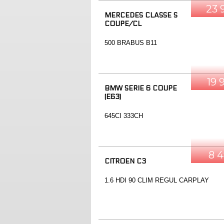
23 
MERCEDES CLASSE S
COUPE/CL
500 BRABUS B11
19 
BMW SERIE 6 COUPE
(E63)
645CI 333CH
8 
CITROEN C3
1.6 HDI 90 CLIM REGUL CARPLAY