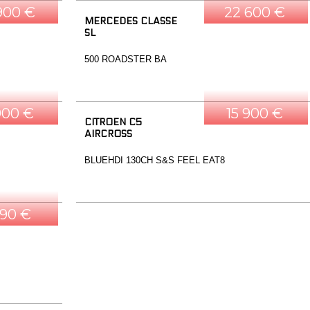
900 €
22 600 €
MERCEDES CLASSE
SL
500 ROADSTER BA
900 €
15 900 €
CITROEN C5
AIRCROSS
BLUEHDI 130CH S&S FEEL EAT8
490 €