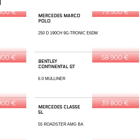
900 €
79 500 €
MERCEDES MARCO
POLO
250 D 190CH 9G-TRONIC E6DM
800 €
58 900 €
BENTLEY
CONTINENTAL GT
6.0 MULLINER
900 €
39 800 €
MERCEDES CLASSE
SL
55 ROADSTER AMG BA