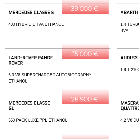
39 000 €
MERCEDES CLASSE S
ABARTH
400 HYBRID L TVA ETHANOL
1.4 TURB
BVA
35 000 €
LAND-ROVER RANGE
AUDI S3
ROVER
1.8 T 21
5.0 V8 SUPERCHARGED AUTOBIOGRAPHY
ETHANOL
28 900 €
MERCEDES CLASSE
MASERA
GL
QUATTR
550 PACK LUXE 7PL ETHANOL
4.2 V8 