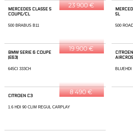
23 900 €
MERCEDES CLASSE S
MERCED
COUPE/CL
SL
500 BRABUS B11
500 ROA
19 900 €
BMW SERIE 6 COUPE
CITROEN
(E63)
AIRCRO
645CI 333CH
BLUEHDI
8 490 €
CITROEN C3
1.6 HDI 90 CLIM REGUL CARPLAY