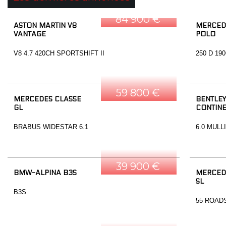
84 900 €
ASTON MARTIN V8
MERCED
VANTAGE
POLO
V8 4.7 420CH SPORTSHIFT II
250 D 19
59 800 €
MERCEDES CLASSE
BENTLEY
GL
CONTINE
BRABUS WIDESTAR 6.1
6.0 MULL
39 900 €
BMW-ALPINA B3S
MERCED
SL
B3S
55 ROAD