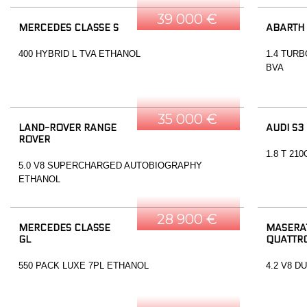
39 000 €
MERCEDES CLASSE S
ABARTH
400 HYBRID L TVA ETHANOL
1.4 TURB
BVA
35 000 €
LAND-ROVER RANGE
AUDI S3
ROVER
1.8 T 21
5.0 V8 SUPERCHARGED AUTOBIOGRAPHY
ETHANOL
28 900 €
MERCEDES CLASSE
MASERA
GL
QUATTR
550 PACK LUXE 7PL ETHANOL
4.2 V8 