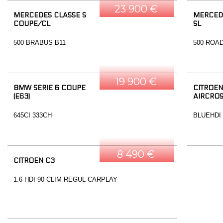
23 900 €
MERCEDES CLASSE S
MERCED
COUPE/CL
SL
500 BRABUS B11
500 ROA
19 900 €
BMW SERIE 6 COUPE
CITROEN
(E63)
AIRCRO
645CI 333CH
BLUEHDI
8 490 €
CITROEN C3
1.6 HDI 90 CLIM REGUL CARPLAY