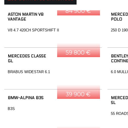
84 900 €
ASTON MARTIN V8
MERCED
VANTAGE
POLO
V8 4.7 420CH SPORTSHIFT II
250 D 19
59 800 €
MERCEDES CLASSE
BENTLEY
GL
CONTINE
BRABUS WIDESTAR 6.1
6.0 MULL
39 900 €
BMW-ALPINA B3S
MERCED
SL
B3S
55 ROAD