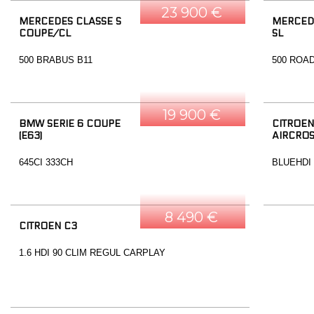
23 900 €
MERCEDES CLASSE S
MERCED
COUPE/CL
SL
500 BRABUS B11
500 ROA
19 900 €
BMW SERIE 6 COUPE
CITROEN
(E63)
AIRCRO
645CI 333CH
BLUEHDI
8 490 €
CITROEN C3
1.6 HDI 90 CLIM REGUL CARPLAY