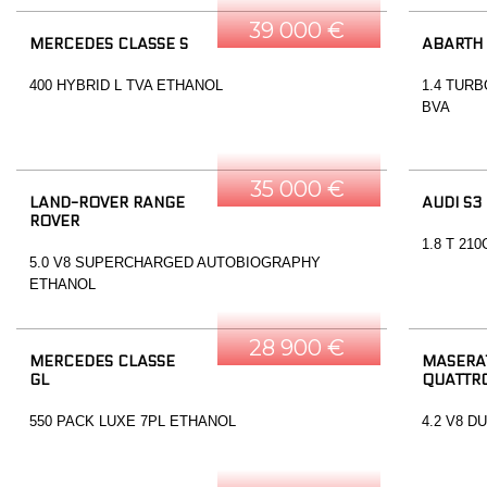
39 000 €
MERCEDES CLASSE S
ABARTH
400 HYBRID L TVA ETHANOL
1.4 TURB
BVA
35 000 €
LAND-ROVER RANGE
AUDI S3
ROVER
1.8 T 21
5.0 V8 SUPERCHARGED AUTOBIOGRAPHY
ETHANOL
28 900 €
MERCEDES CLASSE
MASERA
GL
QUATTR
550 PACK LUXE 7PL ETHANOL
4.2 V8 