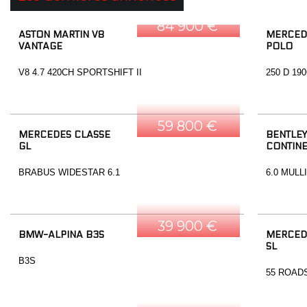
84 900 €
ASTON MARTIN V8
MERCED
VANTAGE
POLO
V8 4.7 420CH SPORTSHIFT II
250 D 19
59 800 €
MERCEDES CLASSE
BENTLEY
GL
CONTINE
BRABUS WIDESTAR 6.1
6.0 MULL
39 900 €
BMW-ALPINA B3S
MERCED
SL
B3S
55 ROAD