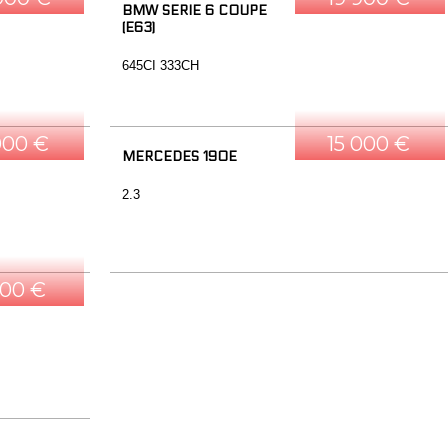
BMW SERIE 6 COUPE
(E63)
645CI 333CH
000 €
15 000 €
MERCEDES 190E
2.3
500 €