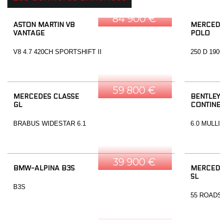
84 900 €
ASTON MARTIN V8
MERCED
VANTAGE
POLO
V8 4.7 420CH SPORTSHIFT II
250 D 19
59 800 €
MERCEDES CLASSE
BENTLEY
GL
CONTINE
BRABUS WIDESTAR 6.1
6.0 MULL
39 900 €
BMW-ALPINA B3S
MERCED
SL
B3S
55 ROAD