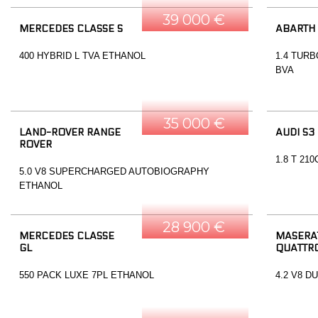
39 000 €
MERCEDES CLASSE S
ABARTH
400 HYBRID L TVA ETHANOL
1.4 TURB
BVA
35 000 €
LAND-ROVER RANGE
AUDI S3
ROVER
1.8 T 21
5.0 V8 SUPERCHARGED AUTOBIOGRAPHY
ETHANOL
28 900 €
MERCEDES CLASSE
MASERA
GL
QUATTR
550 PACK LUXE 7PL ETHANOL
4.2 V8 