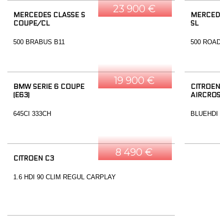
23 900 €
MERCEDES CLASSE S
MERCED
COUPE/CL
SL
500 BRABUS B11
500 ROA
19 900 €
BMW SERIE 6 COUPE
CITROEN
(E63)
AIRCRO
645CI 333CH
BLUEHDI
8 490 €
CITROEN C3
1.6 HDI 90 CLIM REGUL CARPLAY