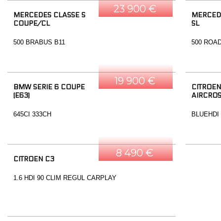
23 900 €
MERCEDES CLASSE S
MERCED
COUPE/CL
SL
500 BRABUS B11
500 ROA
19 900 €
BMW SERIE 6 COUPE
CITROEN
(E63)
AIRCRO
645CI 333CH
BLUEHDI
8 490 €
CITROEN C3
1.6 HDI 90 CLIM REGUL CARPLAY