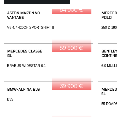
84 900 €
ASTON MARTIN V8
MERCED
VANTAGE
POLO
V8 4.7 420CH SPORTSHIFT II
250 D 19
59 800 €
MERCEDES CLASSE
BENTLEY
GL
CONTINE
BRABUS WIDESTAR 6.1
6.0 MULL
39 900 €
BMW-ALPINA B3S
MERCED
SL
B3S
55 ROAD