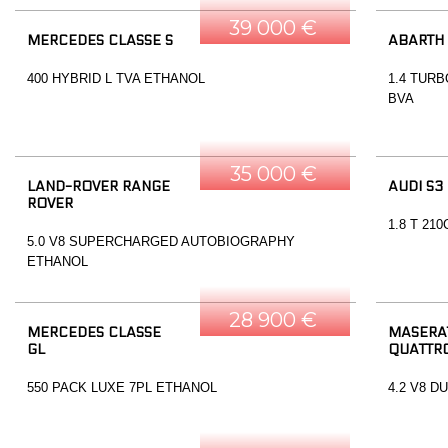
39 000 €
MERCEDES CLASSE S
ABARTH
400 HYBRID L TVA ETHANOL
1.4 TURB
BVA
35 000 €
LAND-ROVER RANGE
AUDI S3
ROVER
1.8 T 21
5.0 V8 SUPERCHARGED AUTOBIOGRAPHY
ETHANOL
28 900 €
MERCEDES CLASSE
MASERA
GL
QUATTR
550 PACK LUXE 7PL ETHANOL
4.2 V8 