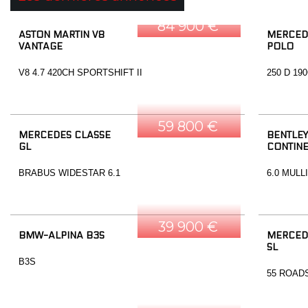
84 900 €
ASTON MARTIN V8
MERCED
VANTAGE
POLO
V8 4.7 420CH SPORTSHIFT II
250 D 19
59 800 €
MERCEDES CLASSE
BENTLEY
GL
CONTINE
BRABUS WIDESTAR 6.1
6.0 MULL
39 900 €
BMW-ALPINA B3S
MERCED
SL
B3S
55 ROAD