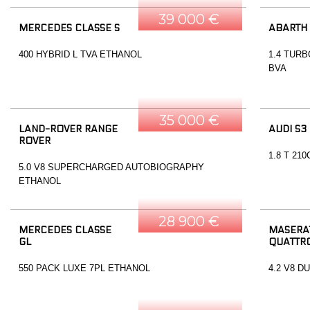
39 000 €
MERCEDES CLASSE S
ABARTH
400 HYBRID L TVA ETHANOL
1.4 TURB
BVA
35 000 €
LAND-ROVER RANGE
AUDI S3
ROVER
1.8 T 21
5.0 V8 SUPERCHARGED AUTOBIOGRAPHY
ETHANOL
28 900 €
MERCEDES CLASSE
MASERA
GL
QUATTR
550 PACK LUXE 7PL ETHANOL
4.2 V8 