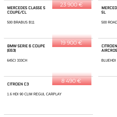
23 900 €
MERCEDES CLASSE S
MERCED
COUPE/CL
SL
500 BRABUS B11
500 ROA
19 900 €
BMW SERIE 6 COUPE
CITROEN
(E63)
AIRCRO
645CI 333CH
BLUEHDI
8 490 €
CITROEN C3
1.6 HDI 90 CLIM REGUL CARPLAY