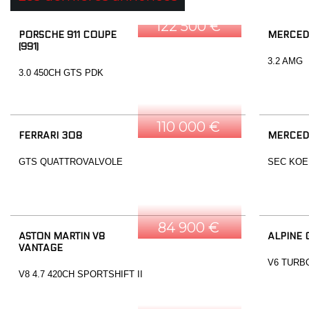
122 500 €
PORSCHE 911 COUPE
MERCED
(991)
3.2 AMG
3.0 450CH GTS PDK
110 000 €
FERRARI 308
MERCED
GTS QUATTROVALVOLE
SEC KOE
84 900 €
ASTON MARTIN V8
ALPINE 
VANTAGE
V6 TURB
V8 4.7 420CH SPORTSHIFT II