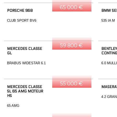
65 000 €
PORSCHE 968
BMW SER
CLUB SPORT BV6
535 IA M
59 800 €
MERCEDES CLASSE
BENTLEY
GL
CONTINE
BRABUS WIDESTAR 6.1
6.0 MULL
55 000 €
MERCEDES CLASSE
MASERA
SL 65 AMG MOTEUR
HS
4.2 GRA
65 AMG