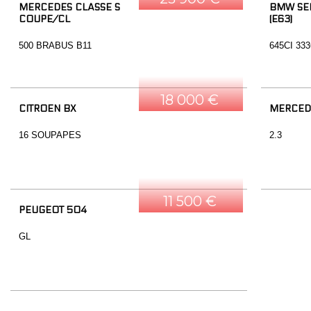
MERCEDES CLASSE S
BMW SER
COUPE/CL
(E63)
500 BRABUS B11
645CI 33
18 000 €
CITROEN BX
MERCED
16 SOUPAPES
2.3
11 500 €
PEUGEOT 504
GL