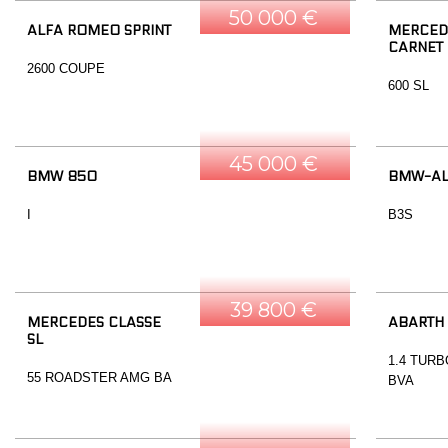
50 000 €
ALFA ROMEO SPRINT
MERCEDE
CARNET
2600 COUPE
600 SL
45 000 €
BMW 850
BMW-AL
I
B3S
39 800 €
MERCEDES CLASSE
ABARTH
SL
1.4 TURB
55 ROADSTER AMG BA
BVA