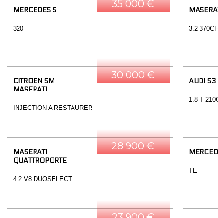
35 000 €
MERCEDES S
MASERAT
320
3.2 370C
30 000 €
CITROEN SM
AUDI S3
MASERATI
1.8 T 21
INJECTION A RESTAURER
28 900 €
MASERATI
MERCED
QUATTROPORTE
TE
4.2 V8 DUOSELECT
23 900 €