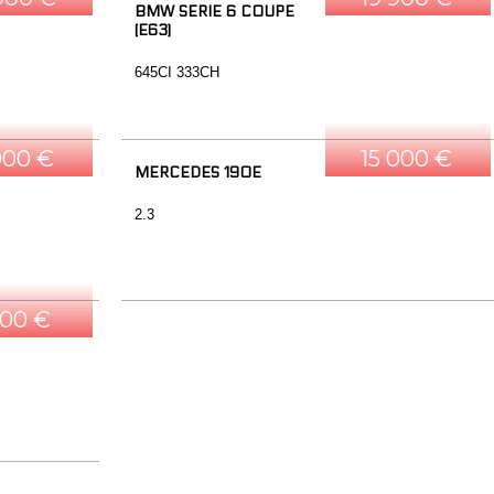
BMW SERIE 6 COUPE
(E63)
645CI 333CH
000 €
15 000 €
MERCEDES 190E
2.3
500 €