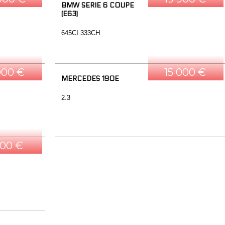
BMW SERIE 6 COUPE
(E63)
645CI 333CH
000 €
15 000 €
MERCEDES 190E
2.3
500 €